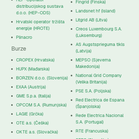
Fingrid (Finska)
distribucijskog sustava
Landsnet hf (Island)
d.o.o. (HEP-ODS)
Litgrid AB (Litva)
Hrvatski operator tržišta
energije (HROTE)
Creos Luxembourg S.A.
(Luksemburg)
Plinacro
AS Augstsprieguma tikls
Burze
(Latvija)
CROPEX (Hrvatska)
MEPSO (Sjeverna
Makedonija)
HUPX (Mađarska)
National Grid Company
BORZEN d.o.o. (Slovenija)
(Velika Britanija)
EXAA (Austrija)
PSE S.A. (Poljska)
GME S.p.a. (Italija)
Red Electrica de Espana
OPCOM S.A. (Rumunjska)
(Španjolska)
LAGIE (Grčka)
Rede Electrica Nacional
S.A. (Portugal)
OTE a.s. (Češka)
RTE (Francuska)
OKTE a.s. (Slovačka)