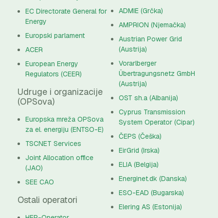
ADMIE (Grčka)
EC Directorate General for
Energy
AMPRION (Njemačka)
Europski parlament
Austrian Power Grid
(Austrija)
ACER
Vorarlberger
European Energy
Übertragungsnetz GmbH
Regulators (CEER)
(Austrija)
Udruge i organizacije
OST sh.a (Albanija)
(OPSova)
Cyprus Transmission
Europska mreža OPSova
System Operator (Cipar)
za el. energiju (ENTSO-E)
ČEPS (Češka)
TSCNET Services
EirGrid (Irska)
Joint Allocation office
ELIA (Belgija)
(JAO)
Energinet.dk (Danska)
SEE CAO
ESO-EAD (Bugarska)
Ostali operatori
Elering AS (Estonija)
HEP-Operator