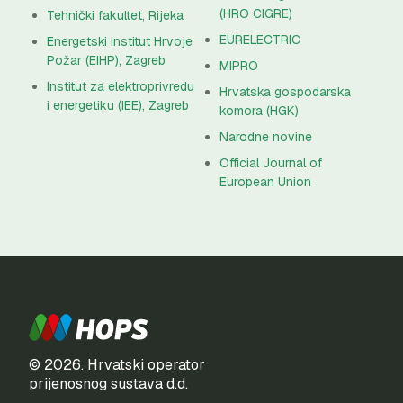
(HRO CIGRE)
Tehnički fakultet, Rijeka
EURELECTRIC
Energetski institut Hrvoje
Požar (EIHP), Zagreb
MIPRO
Institut za elektroprivredu
Hrvatska gospodarska
i energetiku (IEE), Zagreb
komora (HGK)
Narodne novine
Official Journal of
European Union
© 2026. Hrvatski operator
prijenosnog sustava d.d.