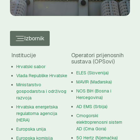
Izbornik
Institucije
Operatori prijenosnih
sustava (OPSovi)
Hrvatski sabor
ELES (Slovenija)
Vlada Republike Hrvatske
MAVIR (Mađarska)
Ministarstvo
NOS BiH (Bosna i
gospodarstva i održivog
Hercegovina)
razvoja
AD EMS (Srbija)
Hrvatska energetska
regulatorna agencija
Crnogorski
(HERA)
elektroprenosni sistem
AD (Crna Gora)
Europska unija
50 Hertz (Njemačka)
Europska komisija