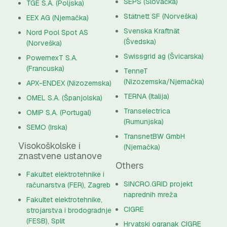
SEPS (Slovačka)
TGE S.A. (Poljska)
Statnett SF (Norveška)
EEX AG (Njemačka)
Svenska Kraftnät
Nord Pool Spot AS
(Švedska)
(Norveška)
Swissgrid ag (Švicarska)
PowernexT S.A.
(Francuska)
TenneT
(Nizozemska/Njemačka)
APX-ENDEX (Nizozemska)
TERNA (Italija)
OMEL S.A. (Španjolska)
Transelectrica
OMIP S.A. (Portugal)
(Rumunjska)
SEMO (Irska)
TransnetBW GmbH
Visokoškolske i
(Njemačka)
znastvene ustanove
Others
Fakultet elektrotehnike i
SINCRO.GRID projekt
računarstva (FER), Zagreb
naprednih mreža
Fakultet elektrotehnike,
CIGRE
strojarstva i brodogradnje
(FESB), Split
Hrvatski ogranak CIGRE