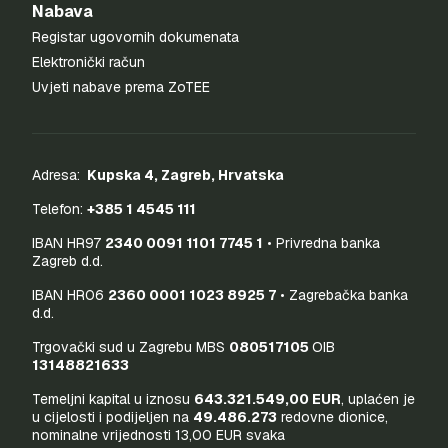
Nabava
Registar ugovornih dokumenata
Elektronički račun
Uvjeti nabave prema ZoTEE
Adresa:
Kupska 4, Zagreb, Hrvatska
Telefon:
+385 1 4545 111
IBAN HR97
2340 0091 1101 7745 1
• Privredna banka
Zagreb d.d.
IBAN HR06
2360 0001 1023 8925 7
• Zagrebačka banka
d.d.
Trgovački sud u Zagrebu MBS
080517105
OIB
13148821633
Temeljni kapital u iznosu
643.321.549,00 EUR
, uplaćen je
u cijelosti i podijeljen na
49.486.273
redovne dionice,
nominalne vrijednosti 13,00 EUR svaka