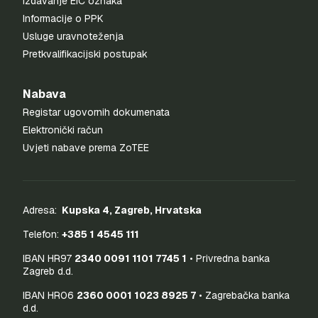
Izdavanje EIC oznaka
Informacije o PPK
Usluge uravnoteženja
Pretkvalifikacijski postupak
Nabava
Registar ugovornih dokumenata
Elektronički račun
Uvjeti nabave prema ZoTEE
Adresa:
Kupska 4, Zagreb, Hrvatska
Telefon:
+385 1 4545 111
IBAN HR97
2340 0091 1101 7745 1
• Privredna banka
Zagreb d.d.
IBAN HR06
2360 0001 1023 8925 7
• Zagrebačka banka
d.d.