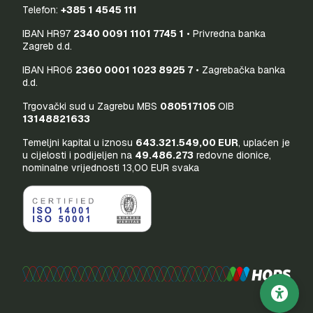
Telefon:
+385 1 4545 111
IBAN HR97
2340 0091 1101 7745 1
• Privredna banka
Zagreb d.d.
IBAN HR06
2360 0001 1023 8925 7
• Zagrebačka banka
d.d.
Trgovački sud u Zagrebu MBS
080517105
OIB
13148821633
Temeljni kapital u iznosu
643.321.549,00 EUR
, uplaćen je
u cijelosti i podijeljen na
49.486.273
redovne dionice,
nominalne vrijednosti 13,00 EUR svaka