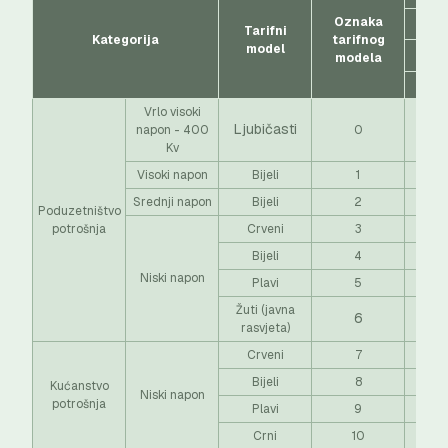
Oznaka
Tarifni
Kategorija
tarifnog
model
modela
EUR
Vrlo visoki
Ljubičasti
napon - 400
0
Kv
Visoki napon
Bijeli
1
Srednji napon
Bijeli
2
Poduzetništvo
potrošnja
Crveni
3
Bijeli
4
Niski napon
Plavi
5
0,0
Žuti (javna
6
0,0
rasvjeta)
Crveni
7
Bijeli
8
Kućanstvo
Niski napon
potrošnja
Plavi
9
0,0
Crni
10
0,0