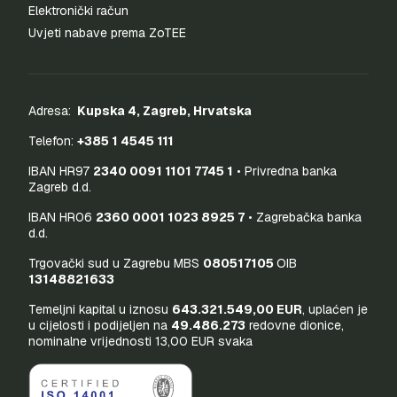
Elektronički račun
Uvjeti nabave prema ZoTEE
Adresa:
Kupska 4, Zagreb, Hrvatska
Telefon:
+385 1 4545 111
IBAN HR97
2340 0091 1101 7745 1
• Privredna banka
Zagreb d.d.
IBAN HR06
2360 0001 1023 8925 7
• Zagrebačka banka
d.d.
Trgovački sud u Zagrebu MBS
080517105
OIB
13148821633
Temeljni kapital u iznosu
643.321.549,00 EUR
, uplaćen je
u cijelosti i podijeljen na
49.486.273
redovne dionice,
nominalne vrijednosti 13,00 EUR svaka