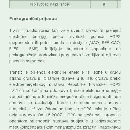
Proizvođači na prijenosu
11
Prekogranični prijenos
Tržišnim sudionicima koji žele uvesti, izvesti ili prenijeti
električnu energiju preko hrvatskih granica HOPS
(neposredno ili putem ureda za dodjele /JAO, SEE CAO,
ELES i EMS) dodjeljuje prijenosne kapacitete na
prekograničnim vodovima i provjerava izvodljivost njihovih
planskih rasporeda.
Tranzit je prijenos električne energije iz jedne u drugu
stranu državu ili iz strane države u tu istu državu preko
elektroenergetskog sustava Republike Hrvatske. HOPS
tržišnim sudionicima odobrava tranzite električne energije
vodeći računa o tehničkim mogućnostima i sigurnosti rada
sustava te usklađuje tranzite s operatorima sustava
susjednih država. Odobrene tranzite HOPS upisuje u Plan
rada sustava. Od 1.6.2007. HOPS sa većinom europskih
operatora prijenosnih sustava sudjeluje u jedinstvenom
međukompenzacijskom mehanizmu za izračun i nadoknadu