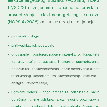
elektroenergetskog sustava (POUEES, HOPS
12/2023)
i
Izmjenama i dopunama pravila o
uravnoteženju elektroenergetskog sustava
(HOPS 4/2026)
kojima se utvrđuju najmanje:
proizvodi i usluge
,
pretkvalifikacijski postupak
,
ugovaranje i postupak nabave rezerviranog kapaciteta
za uravnoteženje sustava i energije uravnoteženja
,
obračun usluge uravnoteženja i način određivanja cijene
rezerviranog kapaciteta za uravnoteženje sustava i
energije uravnoteženja,
ugovorni odnosi i odgovornost za odstupanje, način
obračuna i cijene odstupanja uzimajući u obzir pravila
primjene nadomjesnih krivulja opterećenja, financijsko