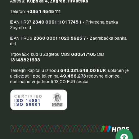
Adresa:
Kupska 4, Zagreb, Hrvatska
Telefon:
+385 1 4545 111
IBAN HR97
2340 0091 1101 7745 1
• Privredna banka
Zagreb d.d.
IBAN HR06
2360 0001 1023 8925 7
• Zagrebačka banka
d.d.
Trgovački sud u Zagrebu MBS
080517105
OIB
13148821633
Temeljni kapital u iznosu
643.321.549,00 EUR
, uplaćen je
u cijelosti i podijeljen na
49.486.273
redovne dionice,
nominalne vrijednosti 13,00 EUR svaka