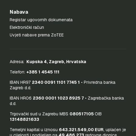
Nabava
Registar ugovornih dokumenata
Elektronički račun
Uvjeti nabave prema ZoTEE
Adresa:
Kupska 4, Zagreb, Hrvatska
Telefon:
+385 1 4545 111
IBAN HR97
2340 0091 1101 7745 1
• Privredna banka
Zagreb d.d.
IBAN HR06
2360 0001 1023 8925 7
• Zagrebačka banka
d.d.
Trgovački sud u Zagrebu MBS
080517105
OIB
13148821633
Temeljni kapital u iznosu
643.321.549,00 EUR
, uplaćen je
u cijelosti i podijeljen na
49.486.273
redovne dionice,