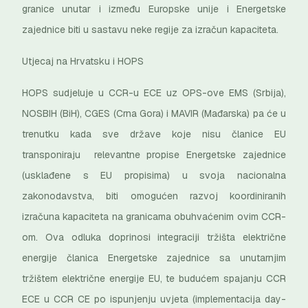
granice unutar i između Europske unije i Energetske
zajednice biti u sastavu neke regije za izračun kapaciteta.
Utjecaj na Hrvatsku i HOPS
HOPS sudjeluje u CCR-u ECE uz OPS-ove EMS (Srbija),
NOSBIH (BiH), CGES (Crna Gora) i MAVIR (Mađarska) pa će u
trenutku kada sve države koje nisu članice EU
transponiraju relevantne propise Energetske zajednice
(usklađene s EU propisima) u svoja nacionalna
zakonodavstva, biti omogućen razvoj koordiniranih
izračuna kapaciteta na granicama obuhvaćenim ovim CCR-
om. Ova odluka doprinosi integraciji tržišta električne
energije članica Energetske zajednice sa unutarnjim
tržištem električne energije EU, te budućem spajanju CCR
ECE u CCR CE po ispunjenju uvjeta (implementacija day-