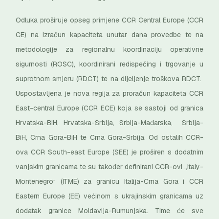
Odluka proširuje opseg primjene CCR Central Europe (CCR
CE) na izračun kapaciteta unutar dana provedbe te na
metodologije za regionalnu koordinaciju operativne
sigurnosti (ROSC), koordinirani redispečing i trgovanje u
suprotnom smjeru (RDCT) te na dijeljenje troškova RDCT.
Uspostavljena je nova regija za proračun kapaciteta CCR
East-central Europe (CCR ECE) koja se sastoji od granica
Hrvatska-BiH, Hrvatska-Srbija, Srbija-Mađarska, Srbija-
BiH, Crna Gora-BiH te Crna Gora-Srbija. Od ostalih CCR-
ova CCR South-east Europe (SEE) je proširen s dodatnim
vanjskim granicama te su također definirani CCR-ovi „Italy-
Montenegro“ (ITME) za granicu Italija-Crna Gora i CCR
Eastern Europe (EE) većinom s ukrajinskim granicama uz
dodatak granice Moldavija-Rumunjska. Time će sve