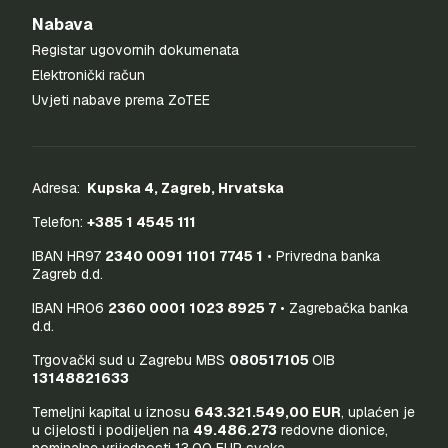
Nabava
Registar ugovornih dokumenata
Elektronički račun
Uvjeti nabave prema ZoTEE
Adresa:
Kupska 4, Zagreb, Hrvatska
Telefon:
+385 1 4545 111
IBAN HR97
2340 0091 1101 7745 1
• Privredna banka
Zagreb d.d.
IBAN HR06
2360 0001 1023 8925 7
• Zagrebačka banka
d.d.
Trgovački sud u Zagrebu MBS
080517105
OIB
13148821633
Temeljni kapital u iznosu
643.321.549,00 EUR
, uplaćen je
u cijelosti i podijeljen na
49.486.273
redovne dionice,