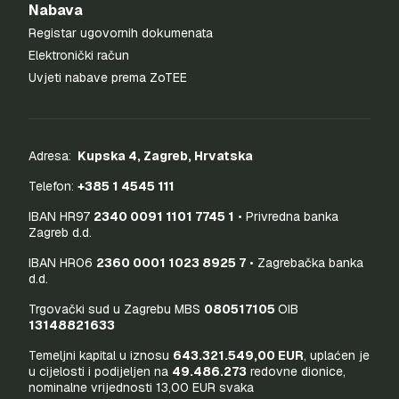
Nabava
Registar ugovornih dokumenata
Elektronički račun
Uvjeti nabave prema ZoTEE
Adresa:
Kupska 4, Zagreb, Hrvatska
Telefon:
+385 1 4545 111
IBAN HR97
2340 0091 1101 7745 1
• Privredna banka
Zagreb d.d.
IBAN HR06
2360 0001 1023 8925 7
• Zagrebačka banka
d.d.
Trgovački sud u Zagrebu MBS
080517105
OIB
13148821633
Temeljni kapital u iznosu
643.321.549,00 EUR
, uplaćen je
u cijelosti i podijeljen na
49.486.273
redovne dionice,
nominalne vrijednosti 13,00 EUR svaka