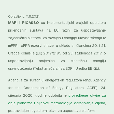
Objavljeno: 11.11.2021.
MARI
i
PICASSO
su implementacijski projekti operatora
prijenosnih sustava na EU razini za uspostavljanje
zajedničkih platformi za razmjenu energije uravnoteženja iz
mFRR i aFRR rezervi snage, u skladu s člancima 20. i 21.
Uredbe Komisije (EU) 2017/2195 оd 23. studenoga 2017. o
uspostavljanju smjernica za električnu energiju
uravnoteženja (Tekst značajan za EGP) (Uredba EB GL).
Agencija za suradnju energetskih regulatora (engl.
Agency
for the Cooperation of Energy Regulators
, ACER), 24.
siječnja 2020. godine odobrila je
provedbene okvire za
obje platforme i njihove metodologije određivanja cijena
,
postavljajući regulatorni okvir za uspostavu platformi.