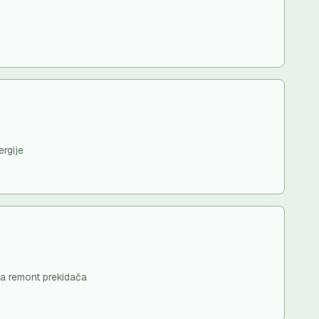
ergije
za remont prekidača