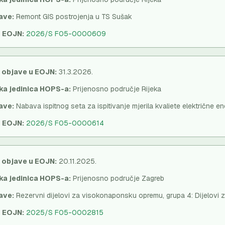
ave:
Remont GIS postrojenja u TS Sušak
u EOJN:
2026/S F05-0000609
 objave u EOJN:
31.3.2026.
ka jedinica HOPS-a:
Prijenosno područje Rijeka
ave:
Nabava ispitnog seta za ispitivanje mjerila kvaliete električne en
u EOJN:
2026/S F05-0000614
 objave u EOJN:
20.11.2025.
ka jedinica HOPS-a:
Prijenosno područje Zagreb
ave:
Rezervni dijelovi za visokonaponsku opremu, grupa 4: Dijelovi 
u EOJN:
2025/S F05-0002815