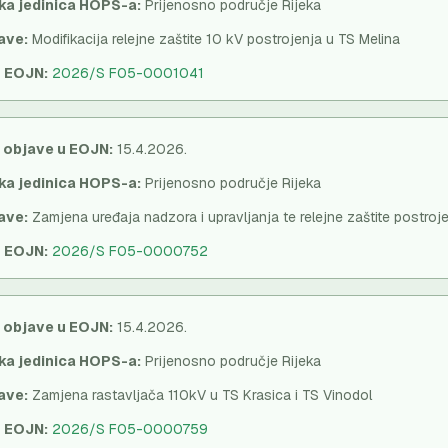
ka jedinica HOPS-a:
Prijenosno područje Rijeka
ave:
Modifikacija relejne zaštite 10 kV postrojenja u TS Melina
u EOJN:
2026/S F05-0001041
 objave u EOJN:
15.4.2026.
ka jedinica HOPS-a:
Prijenosno područje Rijeka
ave:
Zamjena uređaja nadzora i upravljanja te relejne zaštite postr
u EOJN:
2026/S F05-0000752
 objave u EOJN:
15.4.2026.
ka jedinica HOPS-a:
Prijenosno područje Rijeka
ave:
Zamjena rastavljača 110kV u TS Krasica i TS Vinodol
u EOJN:
2026/S F05-0000759