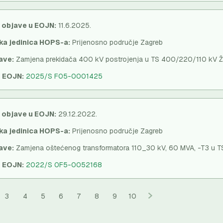
 objave u EOJN:
11.6.2025.
ka jedinica HOPS-a:
Prijenosno područje Zagreb
ave:
Zamjena prekidača 400 kV postrojenja u TS 400/220/110 kV Ž
u EOJN:
2025/S F05-0001425
 objave u EOJN:
29.12.2022.
ka jedinica HOPS-a:
Prijenosno područje Zagreb
ave:
Zamjena oštećenog transformatora 110_30 kV, 60 MVA, -T3 u T
u EOJN:
2022/S 0F5-0052168
3
4
5
6
7
8
9
10