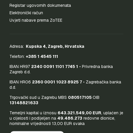
Registar ugovornih dokumenata
Elektronički račun
Uvjeti nabave prema ZoTEE
Adresa:
Kupska 4, Zagreb, Hrvatska
Telefon:
+385 1 4545 111
IBAN HR97
2340 0091 1101 7745 1
• Privredna banka
Zagreb d.d.
IBAN HR06
2360 0001 1023 8925 7
• Zagrebačka banka
d.d.
Trgovački sud u Zagrebu MBS
080517105
OIB
13148821633
Temeljni kapital u iznosu
643.321.549,00 EUR
, uplaćen je
u cijelosti i podijeljen na
49.486.273
redovne dionice,
nominalne vrijednosti 13,00 EUR svaka