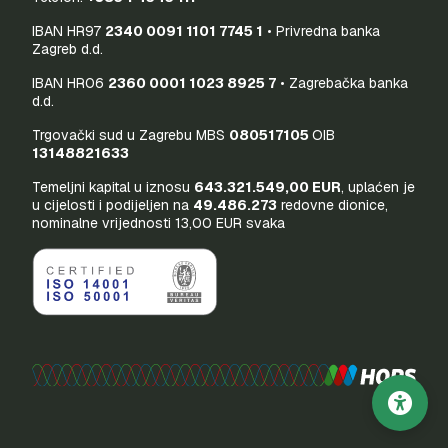
IBAN HR97
2340 0091 1101 7745 1
• Privredna banka
Zagreb d.d.
IBAN HR06
2360 0001 1023 8925 7
• Zagrebačka banka
d.d.
Trgovački sud u Zagrebu MBS
080517105
OIB
13148821633
Temeljni kapital u iznosu
643.321.549,00 EUR
, uplaćen je
u cijelosti i podijeljen na
49.486.273
redovne dionice,
nominalne vrijednosti 13,00 EUR svaka