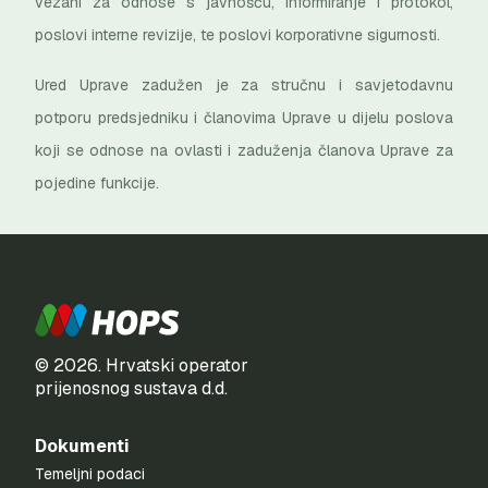
vezani za odnose s javnošću, informiranje i protokol,
poslovi interne revizije, te poslovi korporativne sigurnosti.
Ured Uprave zadužen je za stručnu i savjetodavnu
potporu predsjedniku i članovima Uprave u dijelu poslova
koji se odnose na ovlasti i zaduženja članova Uprave za
pojedine funkcije.
© 2026. Hrvatski operator
prijenosnog sustava d.d.
Dokumenti
Temeljni podaci