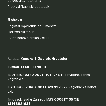
Usluge uravnoteženja
Pretkvalifikacijski postupak
Nabava
Registar ugovornih dokumenata
Elektronički račun
Uvjeti nabave prema ZoTEE
Adresa:
Kupska 4, Zagreb, Hrvatska
Telefon:
+385 1 4545 111
IBAN HR97
2340 0091 1101 7745 1
• Privredna banka
Zagreb d.d.
IBAN HR06
2360 0001 1023 8925 7
• Zagrebačka banka
d.d.
Trgovački sud u Zagrebu MBS
080517105
OIB
13148821633