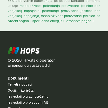
EES-a od velikih poremećaja, po potrebi koristeći pomoćne
usluge
raspoloživost pokretanja proizvodne jedinice bez
vanjskog napajanja, pokretanje proizvodne jedinice bez
vanjskog napajanja, raspoloživost proizvodne jedinice za
otočni pogon i isporučena energija u otočnom pogonu
.
© 2026. Hrvatski operator
prijenosnog sustava d.d.
Dokumenti
Temeljni podaci
Godišnji izvještaji
Izvještaji o uravnoteženju
Izvještaji o proizvodnji VE