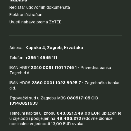
Registar ugovornih dokumenata
Elektronički račun
Uvjeti nabave prema ZoTEE
Adresa:
Kupska 4, Zagreb, Hrvatska
Telefon:
+385 1 4545 111
IBAN HR97
2340 0091 1101 7745 1
• Privredna banka
Zagreb d.d.
IBAN HR06
2360 0001 1023 8925 7
• Zagrebačka banka
d.d.
Trgovački sud u Zagrebu MBS
080517105
OIB
13148821633
Temeljni kapital u iznosu
643.321.549,00 EUR
, uplaćen je
u cijelosti i podijeljen na
49.486.273
redovne dionice,
nominalne vrijednosti 13,00 EUR svaka